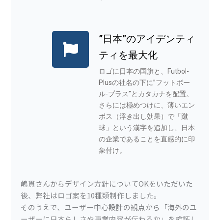
”日本”のアイデンティ
ティを最大化
ロゴに日本の国旗と、Futbol-
Plusの社名の下に”フットボー
ル-プラス”とカタカナを配置。
さらには極めつけに、薄いエン
ボス（浮き出し効果）で「蹴
球」という漢字を追加し、日本
の企業であることを直感的に印
象付け。
嶋貫さんからデザイン方針についてOKをいただいた
後、弊社はロゴ案を10種類制作しました。
そのうえで、ユーザー中心設計の観点から「海外のユ
ーザーに日本らしさや事業内容が伝わるか」を検証し