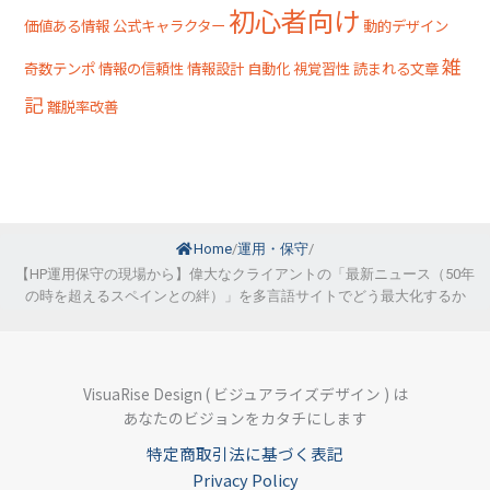
初心者向け
価値ある情報
公式キャラクター
動的デザイン
雑
奇数テンポ
情報の信頼性
情報設計
自動化
視覚習性
読まれる文章
記
離脱率改善
Home
/
運用・保守
/
【HP運用保守の現場から】偉大なクライアントの「最新ニュース（50年
の時を超えるスペインとの絆）」を多言語サイトでどう最大化するか
VisuaRise Design ( ビジュアライズデザイン ) は
あなたのビジョンをカタチにします
特定商取引法に基づく表記
Privacy Policy