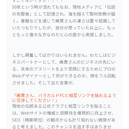
50年という時が流れてもなお、現地メディアに「伝説
の先駆者」として記憶され、海を越えて取材依頼が届
く。書籍などを通じて嶋貫さんの凄さは重々認識して
いたつもりでしたが、自分が思っていた以上に、もっ
ともっと偉大な方なのだと心の底から実感しました。
しかし興奮してばかりはいられません。わたしはビジ
ネスパートナーとして、嶋貫さんのビジネスの先にい
る、未来のアスリートをより笑顔にするためにプロの
Webデザイナーとして何ができるのか、頭をフル回転
させました。そして出た言葉が、
「嶋貫さん、バラカルドFCと相互リンクを貼れるよう
に交渉してください！」
現地の伝統ある公式クラブと相互リンクを貼ること
は、Webサイトの権威と信頼性を爆発的に向上させ、
SEO（検索順位）の観点からも計り知れない価値があ
ると考えました。このチャンスを逃す手はありませ