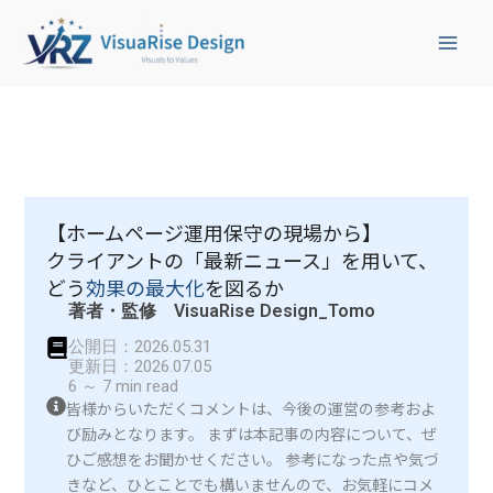
検
内
索
容
を
ス
キ
ッ
プ
【ホームページ運用保守の現場から】
クライアントの「最新ニュース」を用いて、
どう
効果の最大化
を図るか
著者・監修 VisuaRise Design_Tomo
公開日：2026.05.31
更新日：2026.07.05
6 ～ 7 min read
皆様からいただくコメントは、今後の運営の参考およ
び励みとなります。 まずは本記事の内容について、ぜ
ひご感想をお聞かせください。 参考になった点や気づ
きなど、ひとことでも構いませんので、お気軽にコメ