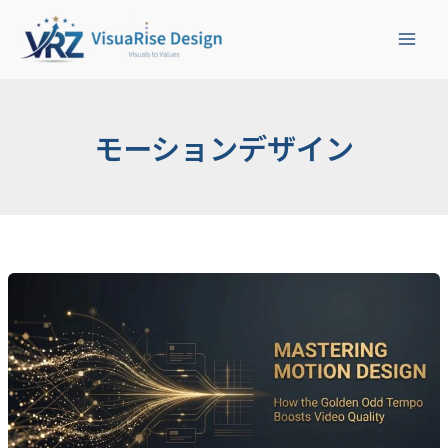
検
内
索
容
を
ス
キ
ッ
モーションデザイン
プ