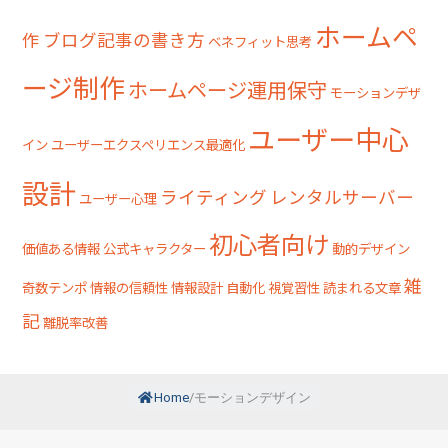
ホームペ
作
ブログ記事の書き方
ベネフィット思考
ージ制作
ホームページ運用保守
モーションデザ
ユーザー中心
イン
ユーザーエクスペリエンス最適化
設計
ライティング
レンタルサーバー
ユーザー心理
初心者向け
価値ある情報
公式キャラクター
動的デザイン
雑
奇数テンポ
情報の信頼性
情報設計
自動化
視覚習性
読まれる文章
記
離脱率改善
Home
/
モーションデザイン