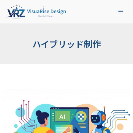
検
内
索
容
を
ス
キ
ッ
ハイブリッド制作
プ