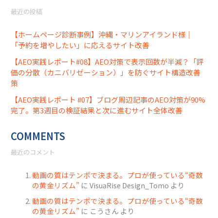
最近の投稿
【ホームページ診断事例】沖縄・マリンアイランド様｜
「予約を増やしたい」に応えるサイト改善
【AEO実践レポート#08】AEO対策で表示回数が半減？「評
価の分散（カニバリゼーション）」を防ぐサイト構造改善
策
【AEO実践レポート #07】ブログ周辺記事のAEO対策が90%
完了。第3週目の検証結果と次に進むサイト全体改善
COMMENTS
最近のコメント
動画の質はテンポで決まる。プロが使っている“奇数
の黄金リズム”
に
VisuaRise Design_Tomo
より
動画の質はテンポで決まる。プロが使っている“奇数
の黄金リズム”
に
こうさん
より