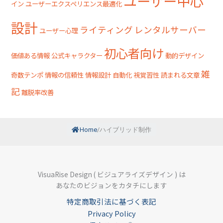
ユーザー中心
イン
ユーザーエクスペリエンス最適化
設計
ライティング
レンタルサーバー
ユーザー心理
初心者向け
価値ある情報
公式キャラクター
動的デザイン
雑
奇数テンポ
情報の信頼性
情報設計
自動化
視覚習性
読まれる文章
記
離脱率改善
Home
/
ハイブリッド制作
VisuaRise Design ( ビジュアライズデザイン ) は
あなたのビジョンをカタチにします
特定商取引法に基づく表記
Privacy Policy