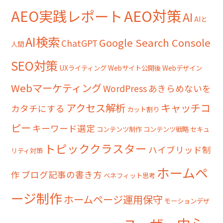
AEO対策
AEO実践レポート
AI
AIと
AI検索
Google Search Console
ChatGPT
人間
SEO対策
UXライティング
Webサイト公開後
Webデザイン
Webマーケティング
WordPress
あきらめないを
アクセス解析
キャッチコ
カタチにする
カット割り
ピー
キーワード選定
コンテンツ制作
コンテンツ戦略
セキュ
トピッククラスター
ハイブリッド制
リティ対策
ホームペ
作
ブログ記事の書き方
ベネフィット思考
ージ制作
ホームページ運用保守
モーションデザ