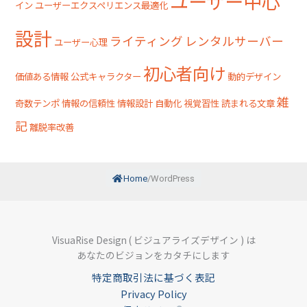
ユーザー中心
イン
ユーザーエクスペリエンス最適化
設計
ライティング
レンタルサーバー
ユーザー心理
初心者向け
価値ある情報
公式キャラクター
動的デザイン
雑
奇数テンポ
情報の信頼性
情報設計
自動化
視覚習性
読まれる文章
記
離脱率改善
Home
/
WordPress
VisuaRise Design ( ビジュアライズデザイン ) は
あなたのビジョンをカタチにします
特定商取引法に基づく表記
Privacy Policy