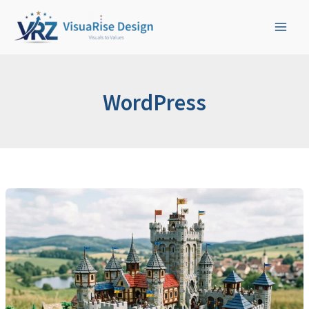
検
内
索
容
を
ス
キ
ッ
WordPress
プ