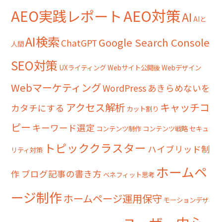
AEO対策
AEO実践レポート
AI
AIと
AI検索
Google Search Console
ChatGPT
人間
SEO対策
UXライティング
Webサイト公開後
Webデザイン
Webマーケティング
WordPress
あきらめないを
アクセス解析
キャッチコ
カタチにする
カット割り
ピー
キーワード選定
コンテンツ制作
コンテンツ戦略
セキュ
トピッククラスター
ハイブリッド制
リティ対策
ホームペ
作
ブログ記事の書き方
ベネフィット思考
ージ制作
ホームページ運用保守
モーションデザ