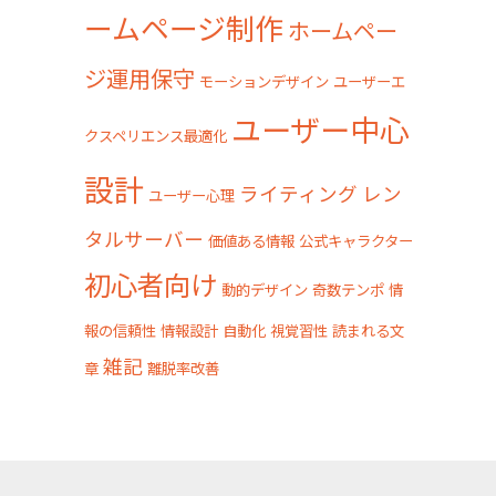
ームページ制作
ホームペー
ジ運用保守
モーションデザイン
ユーザーエ
ユーザー中心
クスペリエンス最適化
設計
ライティング
レン
ユーザー心理
タルサーバー
価値ある情報
公式キャラクター
初心者向け
動的デザイン
奇数テンポ
情
報の信頼性
情報設計
自動化
視覚習性
読まれる文
雑記
章
離脱率改善