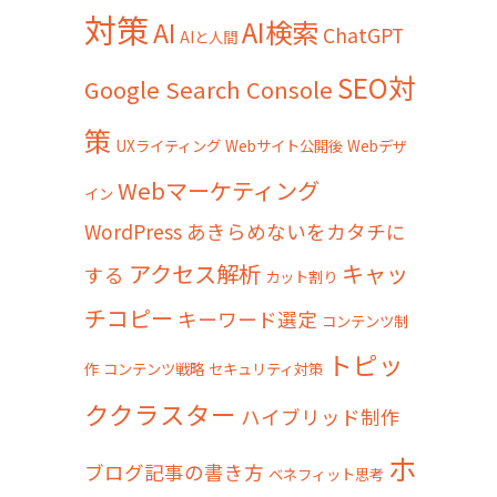
対策
AI検索
AI
ChatGPT
AIと人間
SEO対
Google Search Console
策
UXライティング
Webサイト公開後
Webデザ
Webマーケティング
イン
WordPress
あきらめないをカタチに
アクセス解析
キャッ
する
カット割り
チコピー
キーワード選定
コンテンツ制
トピッ
作
コンテンツ戦略
セキュリティ対策
ククラスター
ハイブリッド制作
ホ
ブログ記事の書き方
ベネフィット思考