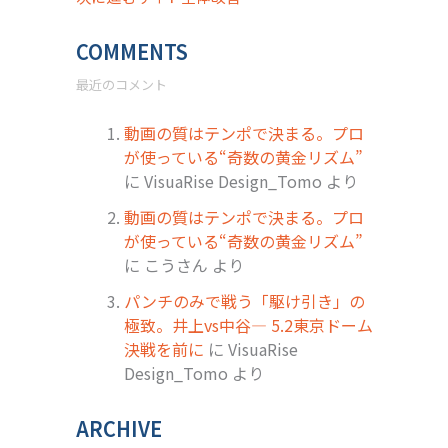
COMMENTS
最近のコメント
動画の質はテンポで決まる。プロ
が使っている“奇数の黄金リズム”
に
VisuaRise Design_Tomo
より
動画の質はテンポで決まる。プロ
が使っている“奇数の黄金リズム”
に
こうさん
より
パンチのみで戦う「駆け引き」の
極致。井上vs中谷― 5.2東京ドーム
決戦を前に
に
VisuaRise
Design_Tomo
より
ARCHIVE