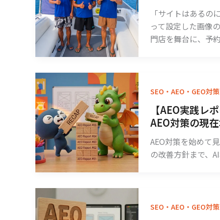
「サイトはあるのに
って設定した画像の
門店を舞台に、予約
SEO・AEO・GEO対策
【AEO実践レポー
AEO対策の現
AEO対策を始めて見
の改善方針まで、A
SEO・AEO・GEO対策