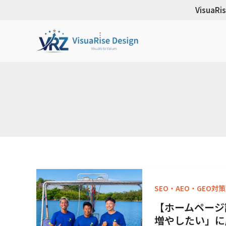
内
Visua
容
を
ス
キ
ッ
プ
SEO・AEO・GEO対策
【ホームページ
増やしたい」に