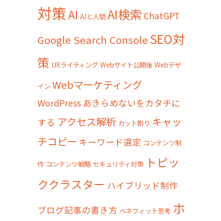
対策
AI検索
AI
ChatGPT
AIと人間
SEO対
Google Search Console
策
UXライティング
Webサイト公開後
Webデザ
Webマーケティング
イン
WordPress
あきらめないをカタチに
アクセス解析
キャッ
する
カット割り
チコピー
キーワード選定
コンテンツ制
トピッ
作
コンテンツ戦略
セキュリティ対策
ククラスター
ハイブリッド制作
ホ
ブログ記事の書き方
ベネフィット思考