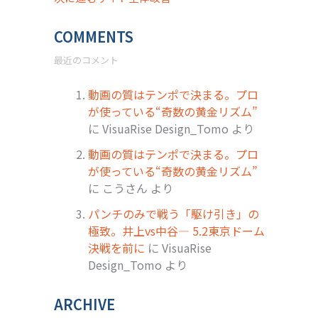
COMMENTS
最近のコメント
動画の質はテンポで決まる。プロ
が使っている“奇数の黄金リズム”
に
VisuaRise Design_Tomo
より
動画の質はテンポで決まる。プロ
が使っている“奇数の黄金リズム”
に
こうさん
より
パンチのみで戦う「駆け引き」の
極致。井上vs中谷― 5.2東京ドーム
決戦を前に
に
VisuaRise
Design_Tomo
より
ARCHIVE