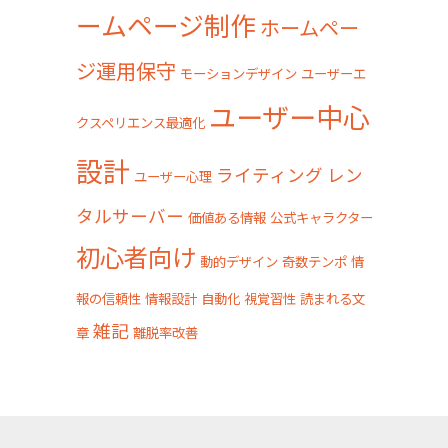
ームページ制作
ホームペー
ジ運用保守
モーションデザイン
ユーザーエ
ユーザー中心
クスペリエンス最適化
設計
ライティング
レン
ユーザー心理
タルサーバー
価値ある情報
公式キャラクター
初心者向け
動的デザイン
奇数テンポ
情
報の信頼性
情報設計
自動化
視覚習性
読まれる文
雑記
章
離脱率改善