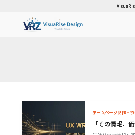
内
Visua
容
を
ス
キ
ッ
プ
ホームページ制作・依
「その情報、価