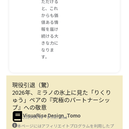
ただける
と、これ
からも価
値ある情
報を届け
続ける大
きな力に
なりま
す。
現役引退（驚）
2026年、ミラノの氷上に見た「りくり
ゅう」ペアの『究極のパートナーシッ
プ』への敬意
VisuaRise Design_Tomo
2026.04.18 8 min read
本ページにはアフィリエイトプログラムを利用したプ