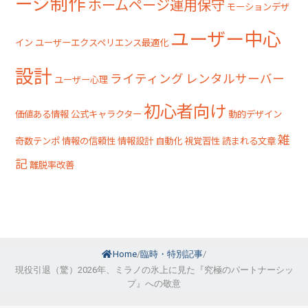
ージ制作
ホームページ運用保守
モーションデザ
ユーザー中心
イン
ユーザーエクスペリエンス最適化
設計
ライティング
レンタルサーバー
ユーザー心理
初心者向け
価値ある情報
公式キャラクター
動的デザイン
雑
奇数テンポ
情報の信頼性
情報設計
自動化
視覚習性
読まれる文章
記
離脱率改善
Home
/
臨時・特別記事
/
現役引退（驚）2026年、ミラノの氷上に見た『究極のパートナーシッ
プ』への敬意