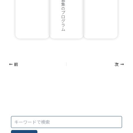
集
の
プ
ロ
グ
ラ
ム
前
次