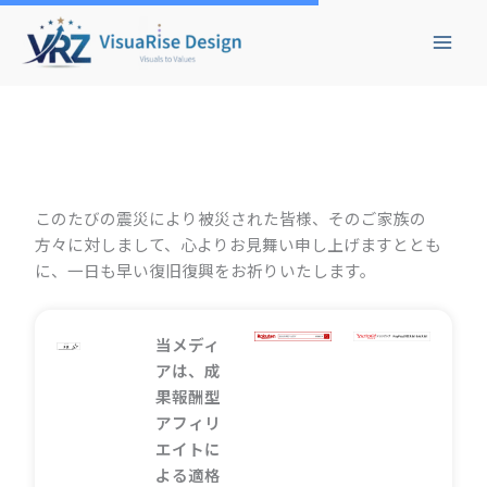
検
内
索
容
を
ス
キ
ッ
プ
このたびの震災により被災された皆様、そのご家族の
方々に対しまして、心よりお見舞い申し上げますととも
に、一日も早い復旧復興をお祈りいたします。
当メディ
アは、成
果報酬型
アフィリ
エイトに
よる適格