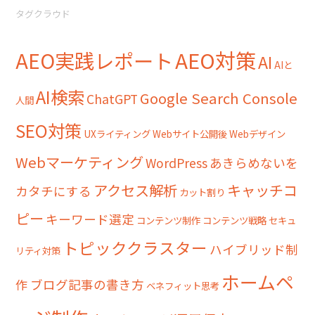
タグクラウド
AEO対策
AEO実践レポート
AI
AIと
AI検索
Google Search Console
ChatGPT
人間
SEO対策
UXライティング
Webサイト公開後
Webデザイン
Webマーケティング
WordPress
あきらめないを
アクセス解析
キャッチコ
カタチにする
カット割り
ピー
キーワード選定
コンテンツ制作
コンテンツ戦略
セキュ
トピッククラスター
ハイブリッド制
リティ対策
ホームペ
作
ブログ記事の書き方
ベネフィット思考