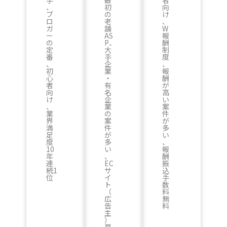
、
初
向
ブ
の
け
ロ
老
、
ガ
舗
W
ー
AS
報
の
P、
酬
定
大
制
番
手
度
、
企
、
初
業
報
心
・
酬
者
有
が
向
名
高
け
企
い
、
業
案
業
の
件
界
案
が
満
件
多
足
が
い
度
多
、
10
い
報
年
、
酬
連
EC
振
続1
サ
込
位
イ
手
ト
数
（
料
広
無
告
料
主
）
募