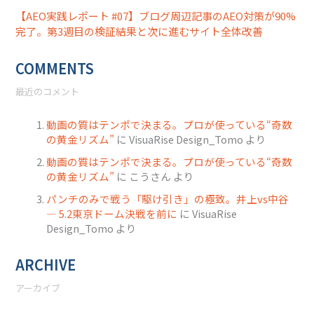
【AEO実践レポート #07】ブログ周辺記事のAEO対策が90%
完了。第3週目の検証結果と次に進むサイト全体改善
COMMENTS
最近のコメント
動画の質はテンポで決まる。プロが使っている“奇数
の黄金リズム”
に
VisuaRise Design_Tomo
より
動画の質はテンポで決まる。プロが使っている“奇数
の黄金リズム”
に
こうさん
より
パンチのみで戦う「駆け引き」の極致。井上vs中谷
― 5.2東京ドーム決戦を前に
に
VisuaRise
Design_Tomo
より
ARCHIVE
アーカイブ