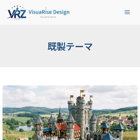
検
内
索
容
を
ス
キ
ッ
既製テーマ
プ