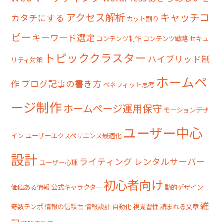
アクセス解析
キャッチコ
カタチにする
カット割り
ピー
キーワード選定
コンテンツ制作
コンテンツ戦略
セキュ
トピッククラスター
ハイブリッド制
リティ対策
ホームペ
作
ブログ記事の書き方
ベネフィット思考
ージ制作
ホームページ運用保守
モーションデザ
ユーザー中心
イン
ユーザーエクスペリエンス最適化
設計
ライティング
レンタルサーバー
ユーザー心理
初心者向け
価値ある情報
公式キャラクター
動的デザイン
雑
奇数テンポ
情報の信頼性
情報設計
自動化
視覚習性
読まれる文章